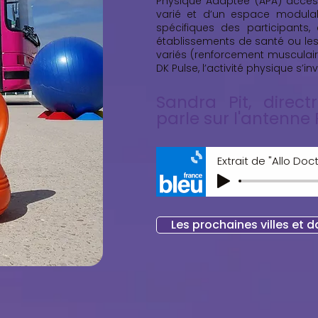
Physique Adaptée (APA) accessi
varié et d’un espace modula
spécifiques des participants, 
établissements de santé ou les
variés (renforcement musculair
DK Pulse, l’activité physique s’in
Sandra Pit, direct
parle sur l'antenne
Extrait de "Allo Do
Les prochaines villes et 