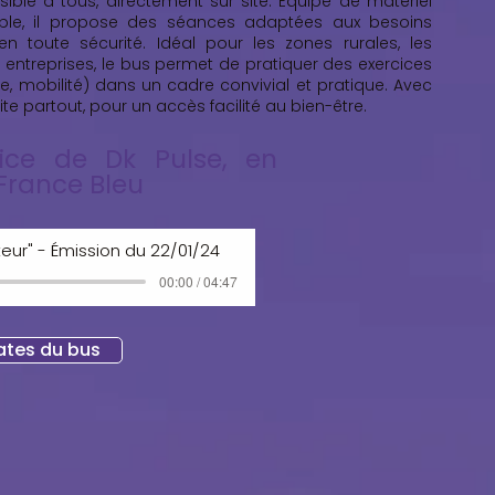
ble à tous, directement sur site. Équipé de matériel
ble, il propose des séances adaptées aux besoins
en toute sécurité. Idéal pour les zones rurales, les
 entreprises, le bus permet de pratiquer des exercices
e, mobilité) dans un cadre convivial et pratique. Avec
vite partout, pour un accès facilité au bien-être.
rice de Dk Pulse, en
 France Bleu
cteur" - Émission du 22/01/24
00:00 / 04:47
dates du bus